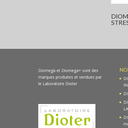
DIOM
STRE
NO
Diomega et Diomega+ sont des
marques produites et vendues par
D
le Laboratoire Dioter
I
D
D
L
D
m