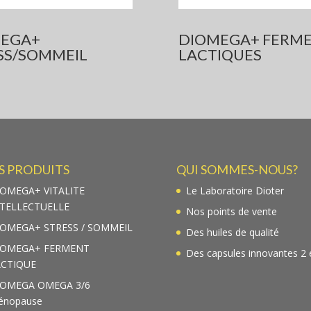
EGA+
DIOMEGA+ FERM
SS/SOMMEIL
LACTIQUES
S PRODUITS
QUI SOMMES-NOUS?
IOMEGA+ VITALITE
Le Laboratoire Dioter
NTELLECTUELLE
Nos points de vente
IOMEGA+ STRESS / SOMMEIL
Des huiles de qualité
IOMEGA+ FERMENT
Des capsules innovantes 2 
ACTIQUE
IOMEGA OMEGA 3/6
énopause