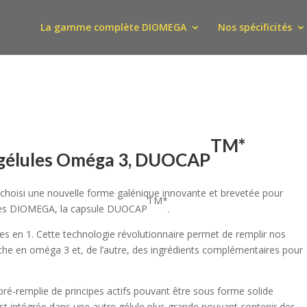
La gamme complète DIOMEGA
Nos spécificités
TM*
e gélules Oméga 3, DUOCAP
ns choisi une nouvelle forme galénique innovante et brevetée pour
TM*
res DIOMEGA, la capsule DUOCAP
.
les en 1. Cette technologie révolutionnaire permet de remplir nos
iche en oméga 3 et, de l’autre, des ingrédients complémentaires pour
t pré-remplie de principes actifs pouvant être sous forme solide
 est intégrée dans une autre gélule plus grande pouvant contenir des